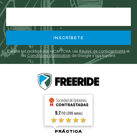
E-
mail
Ce site est protégé par reCAPTCHA. Les
Règles de confidentialité
et
les
Conditions d'utilisation
de Google s'appliquent.
9.7
/10 (289 notas)
★★★★★
PRÁCTICA