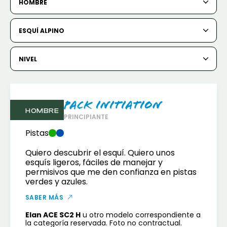
HOMBRE
6
7
8
9
10
11
12
ESQUÍ ALPINO
13
14
15
16
17
18
19
20
21
22
23
24
25
26
NIVEL
27
28
29
30
31
Pack Initiation
1
2
HOMBRE
PRINCIPIANTE
3
4
5
6
7
8
9
Pistas
Quiero descubrir el esquí. Quiero unos
10
11
12
13
14
15
16
esquís ligeros, fáciles de manejar y
permisivos que me den confianza en pistas
17
18
19
20
21
22
23
verdes y azules.
24
25
26
27
28
29
30
SABER MÁS
Elan ACE SC2 H
u otro modelo correspondiente a
31
la categoría reservada. Foto no contractual.