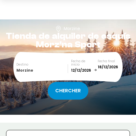
Morzine
Tienda de alquiler de esquís
Morz'na Sport
Fecha de
Fecha final
Destino
inicio
Morzine
December
January
SUN
MON
TUE
WED
THU
FRI
SAT
1
2
3
4
5