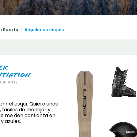
December
SUN
MON
TUE
WED
THU
FRI
SA
1
2
3
4
5
i Sports
Alquiler de esquís
6
7
8
9
10
11
1
13
14
15
16
17
18
1
20
21
22
23
24
25
2
ck
itiation
27
28
29
30
31
CIPIANTE
rir el esquí. Quiero unos
, fáciles de manejar y
ue me den confianza en
y azules.