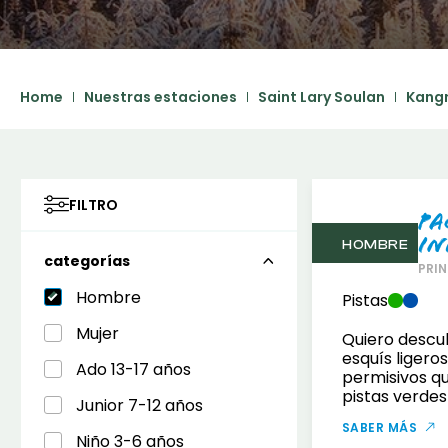
Home
Nuestras estaciones
Saint Lary Soulan
Kangr
FILTRO
Pa
In
HOMBRE
categorías
PRIN
Hombre
Pistas
Mujer
Quiero descub
esquís ligeros
Ado 13-17 años
permisivos q
pistas verdes 
Junior 7-12 años
SABER MÁS
Niño 3-6 años