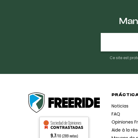
Mant
E-
mail
Ce site est pr
PRÁCTIC
Noticias
FAQ
Opiniones F
Aide à la ré
9.7
/10 (289 notas)