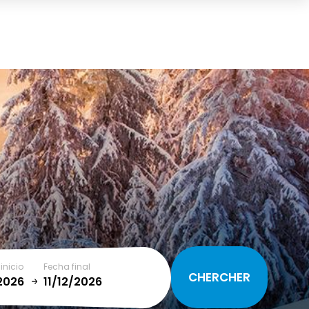
Cesta
(0)
TOTAL
0,00 €
VER CESTA
inicio
Fecha final