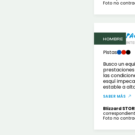
Foto no contrac
Pa
HOMBRE
INTE
Pistas
Busco un equi
prestaciones
las condicion
esquí impeca
estable a alt
SABER MÁS
Blizzard STOR
correspondient
Foto no contrac