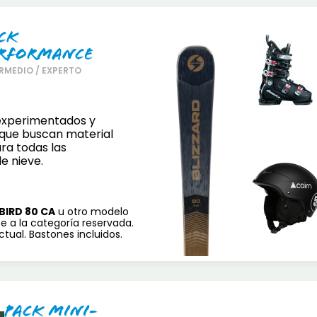
ck
rformance
RMEDIO / EXPERTO
experimentados y
que buscan material
ra todas las
e nieve.
BIRD 80 CA
u otro modelo
e a la categoría reservada.
tual. Bastones incluidos.
Pack Mini-