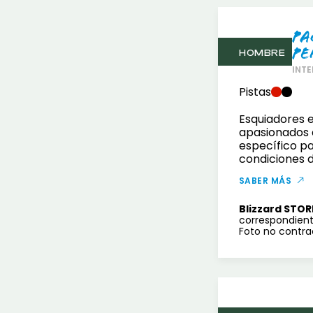
Pa
Pe
HOMBRE
INTE
Pistas
Esquiadores 
apasionados 
específico pa
condiciones d
SABER MÁS
Blizzard STOR
correspondient
Foto no contrac