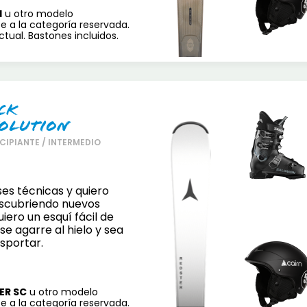
H
u otro modelo
e a la categoría reservada.
tual. Bastones incluidos.
ck
olution
CIPIANTE / INTERMEDIO
es técnicas y quiero
scubriendo nuevos
iero un esquí fácil de
se agarre al hielo y sea
nsportar.
ER SC
u otro modelo
e a la categoría reservada.