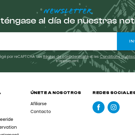
NEWSLETTER
éngase al día de nuestras not
otégé par reCAPTCHA. Les
Règles de confidentialité
et les
Conditions d'utilis
s'appliquent.
A
ÚNETE A NOSOTROS
REDES SOCIALE
Afiliarse
Contacto
reeride
servation