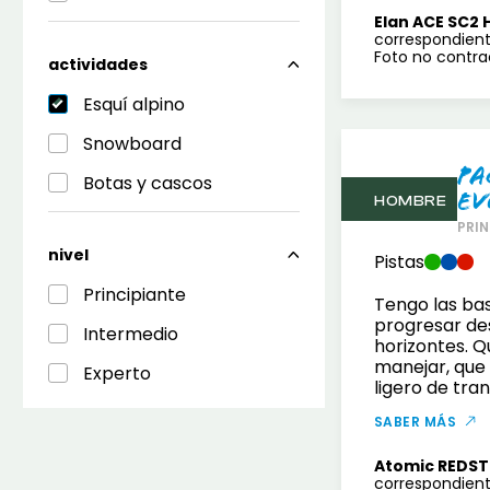
Elan ACE SC2 
correspondient
Foto no contrac
actividades
Esquí alpino
Snowboard
Pa
Botas y cascos
Ev
HOMBRE
PRIN
nivel
Pistas
Principiante
Tengo las bas
progresar de
Intermedio
horizontes. Qu
manejar, que 
Experto
ligero de tra
SABER MÁS
Atomic REDST
correspondient