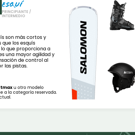
esquí
PRINCIPIANTE /
INTERMEDIO
ís son más cortos y
 que los esquís
, lo que proporciona a
es una mayor agilidad y
sación de control al
 las pistas.
rtmax
u otro modelo
e a la categoría reservada.
ctual.