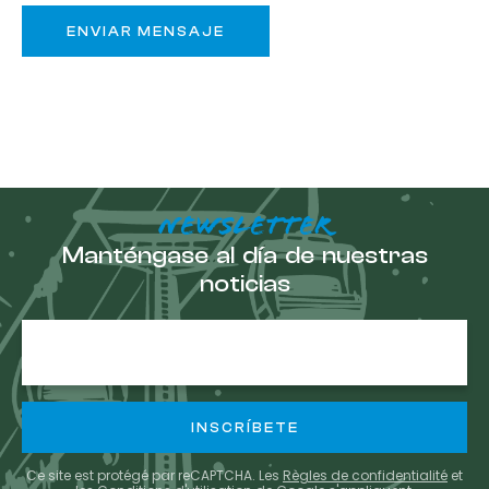
NEWSLETTER
Manténgase al día de nuestras
noticias
E-
mail
Ce site est protégé par reCAPTCHA. Les
Règles de confidentialité
et