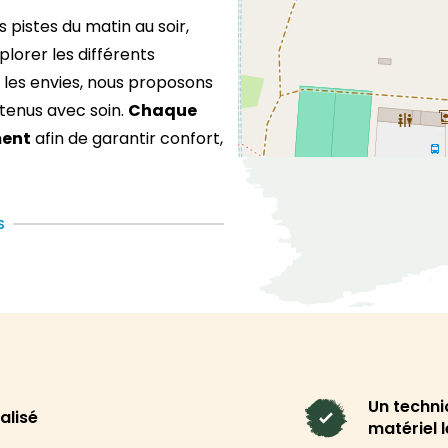
 pistes du matin au soir,
plorer les différents
 les envies, nous proposons
tenus avec soin.
Chaque
ment
afin de garantir confort,
a
S
tout
 faire entrer dans une
dre ce que tu attends de ton
oix du matériel pour que tu
Un techni
alisé
là pour découvrir Tignes,
matériel 