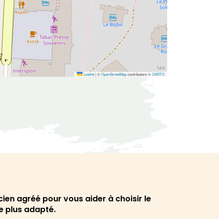
Leaflet
|
©
OpenStreetMap
contributors ©
CARTO
cien agréé pour vous aider à choisir le
le plus adapté.