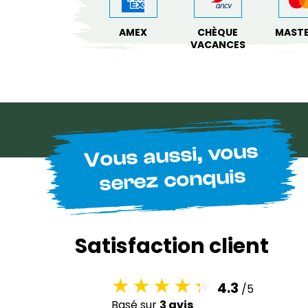
AMEX
CHÈQUE
MAST
VACANCES
Vous aussi, vous
serez conquis
Satisfaction client
4.3
/5
Basé sur
3 avis