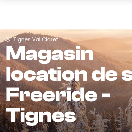
Tignes Val Claret
Magasin
location de s
Freeride -
Tignes