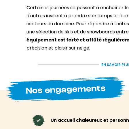
Certaines journées se passent à enchaîner les
d'autres invitent à prendre son temps et à ex
secteurs du domaine. Pour répondre à toutes
une sélection de skis et de snowboards entre
équipement est farté et affûté régulière
précision et plaisir sur neige.
L'expérience de l
EN SAVOIR PLU
montagne avant 
Nos engagements
Chez Freeride Tignes, on ne cherche pas à te
catégorie. L'objectif est surtout de compren
séjour. Notre équipe t'accompagne dans le ch
Un accueil chaleureux et personn
profites pleinement de la station, que tu sois 