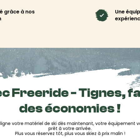
sser une belle semaine en
é grâce à nos
Une équip
n
expérienc
n de
vêtements et
ment ton équipement.
i
l'arrivée
 lorsque tu arrives à Val
c Freeride - Tignes, fa
tarifs disponibles en ligne
 Plus de simplicité, plus de
des économies !
ki ou snowboard à Tignes
ligne votre matériel de ski dès maintenant, votre équipement 
prêt à votre arrivée.
ence tes vacances dès ton
Plus vous réservez tôt, plus vous skiez à prix malin !