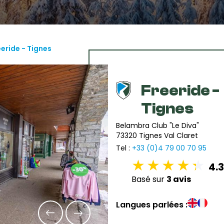
eeride - Tignes
Freeride -
Tignes
Belambra Club "Le Diva"
73320 Tignes Val Claret
Tel :
+33 (0)4 79 00 70 95
4.3
Basé sur
3 avis
Langues parlées :