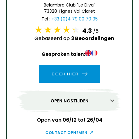
6
7
8
9
10
11
12
Belambra Club "Le Diva"
73320 Tignes Val Claret
13
14
15
16
17
18
19
Tel :
+33 (0)4 79 00 70 95
4.3
/5
20
21
22
23
24
25
26
Gebaseerd op
3 Beoordelingen
27
28
29
30
31
Gesproken talen:
1
2
BOEK HIER
3
4
5
6
7
8
9
10
11
12
13
14
15
16
OPENINGSTIJDEN
17
18
19
20
21
22
23
24
25
26
27
28
29
30
Open van 06/12 tot 26/04
31
CONTACT OPNEMEN