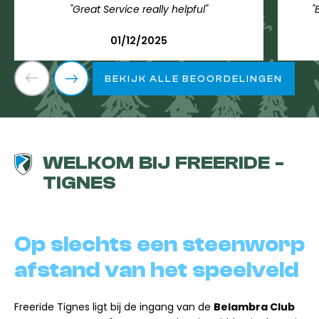
"Great Service really helpful"
"
01/12/2025
BEKIJK ALLE BEOORDELINGEN
WELKOM BIJ FREERIDE -
TIGNES
Op slechts een steenworp
afstand van het speelveld
Freeride Tignes ligt bij de ingang van de
Belambra Club