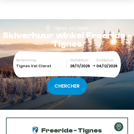
Tignes Val Claret
Skiverhuur winkel
Freeride -
Tignes
Bestemming
Startdatum
Einddatum
Tignes Val Claret
December
January
SUN
MON
TUE
WED
THU
FRI
SAT
1
2
3
4
5
Freeride - Tignes