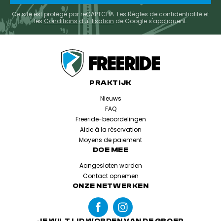
Ce site est protégé par reCAPTCHA. Les
Règles de confidentialité
et
les
Conditions d'utilisation
de Google s'appliquent.
PRAKTIJK
Nieuws
FAQ
Freeride-beoordelingen
Aide à la réservation
Moyens de paiement
DOE MEE
Aangesloten worden
Contact opnemen
ONZE NETWERKEN
JE WILT LID WORDEN VAN DE GROEP