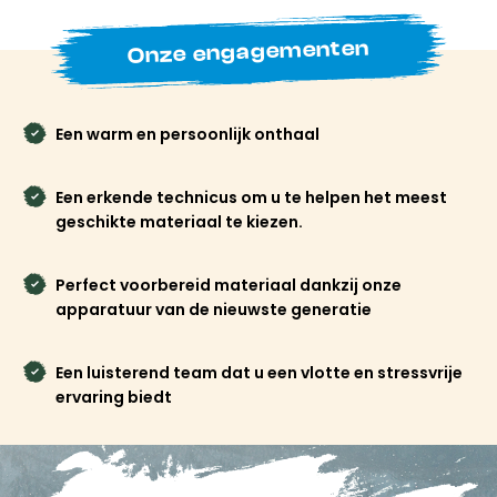
Door vooraf te reserveren, staat uw uitrusting klaar
wanneer u aankomt in Val Claret. U profiteert bovendien
Onze engagementen
van de beste online tarieven en voorkomt stress op het
laatste moment. Meer gemak, meer tijd om van uw
verblijf te genieten.
Een warm en persoonlijk onthaal
Boek nu je ski- of snowboarduitrusting in Tignes Val
Claret bij Freeride Tignes en begin je vakantie zodra
je in het resort aankomt.
Een erkende technicus om u te helpen het meest
geschikte materiaal te kiezen.
Perfect voorbereid materiaal dankzij onze
apparatuur van de nieuwste generatie
Een luisterend team dat u een vlotte en stressvrije
ervaring biedt