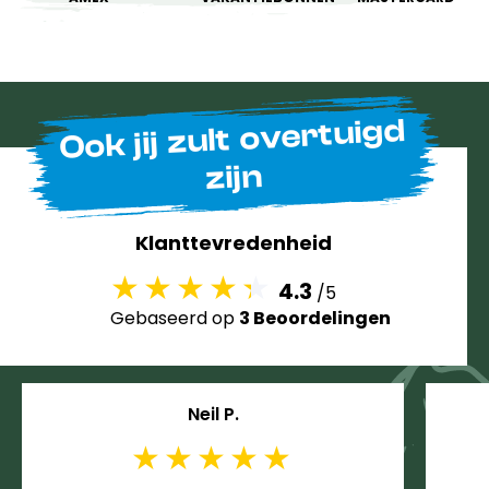
Ook jij zult overtuigd
zijn
Klanttevredenheid
4.3
/5
Gebaseerd op
3 Beoordelingen
Neil P.