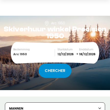
Arc 1950
Skiverhuur winkel
Precision
1950
Bestemming
Startdatum
Einddatum
Arc 1950
December
January
SUN
MON
TUE
WED
THU
FRI
SAT
1
2
3
4
5
MANNEN