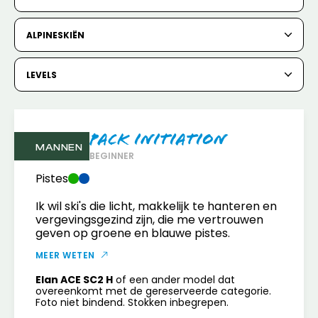
6
7
8
9
10
11
12
ALPINESKIËN
13
14
15
16
17
18
19
20
21
22
23
24
25
26
LEVELS
27
28
29
30
31
Pack Initiation
1
2
MANNEN
BEGINNER
3
4
5
6
7
8
9
Pistes
Ik wil ski's die licht, makkelijk te hanteren en
10
11
12
13
14
15
16
vergevingsgezind zijn, die me vertrouwen
geven op groene en blauwe pistes.
17
18
19
20
21
22
23
MEER WETEN
24
25
26
27
28
29
30
Elan ACE SC2 H
of een ander model dat
overeenkomt met de gereserveerde categorie.
31
Foto niet bindend. Stokken inbegrepen.