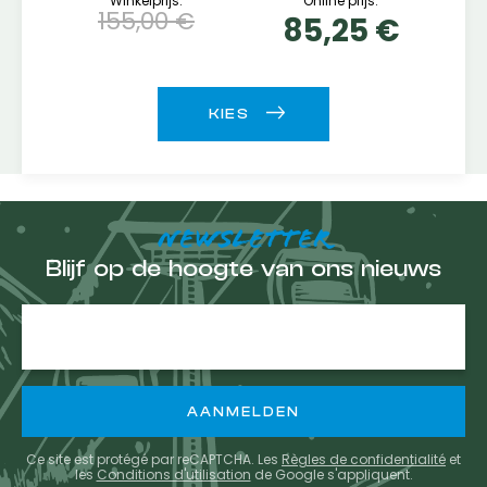
Winkelprijs:
Online prijs:
155,00 €
85,25 €
NEWSLETTER
Blijf op de hoogte van ons nieuws
E-
mailadres
Ce site est protégé par reCAPTCHA. Les
Règles de confidentialité
et
les
Conditions d'utilisation
de Google s'appliquent.