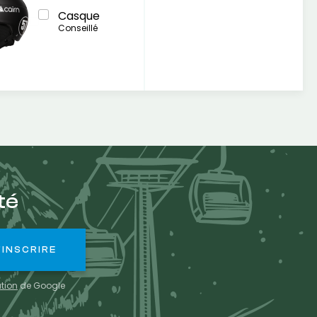
Casque
Conseillé
té
ation
de Google