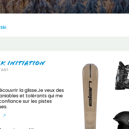
Ski
ck Initiation
TANT
écouvrir la glisse.Je veux des
maniables et tolérants qui me
onfiance sur les pistes
ues.
S