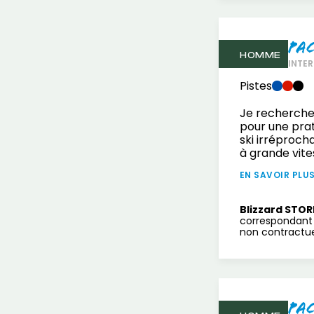
Pa
HOMME
INTER
Pistes
Je recherche
pour une prat
ski irréproch
à grande vite
EN SAVOIR PLU
Blizzard STOR
correspondant 
non contractuel
Pa