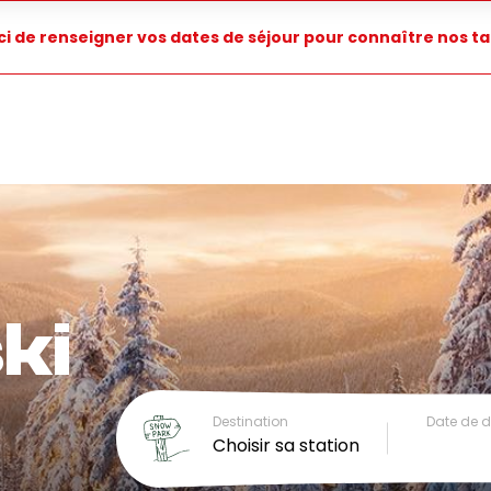
i de renseigner vos dates de séjour pour connaître nos tar
ki
Destination
Date de 
Choisir sa station