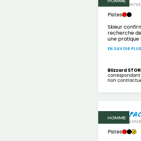
HOMME
INTER
Pistes
Skieur confir
recherche de
une pratique 
EN SAVOIR PLU
Blizzard STOR
correspondant 
non contractuel
Pa
HOMME
EXPE
Pistes