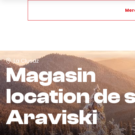
Merc
La Clusaz
Magasin
location de s
Araviski