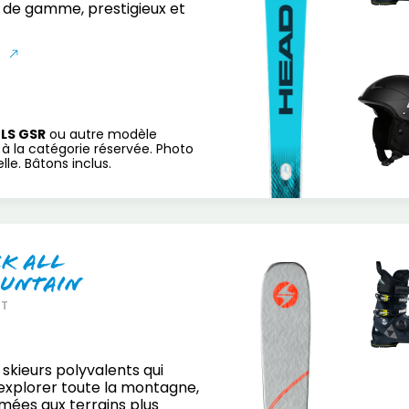
 de gamme, prestigieux et
S
LS GSR
ou autre modèle
à la catégorie réservée. Photo
le. Bâtons inclus.
ck All
untain
RT
 skieurs polyvalents qui
explorer toute la montagne,
mées aux terrains plus