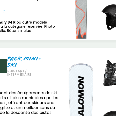
S
aly 84 R
ou autre modèle
à la catégorie réservée. Photo
le. Bâtons inclus.
Pack Mini-
Ski
DÉBUTANT /
INTERMÉDIAIRE
 sont des équipements de ski
urts et plus maniables que les
nels, offrant aux skieurs une
ilité et un meilleur sens du
 de la descente des pistes.