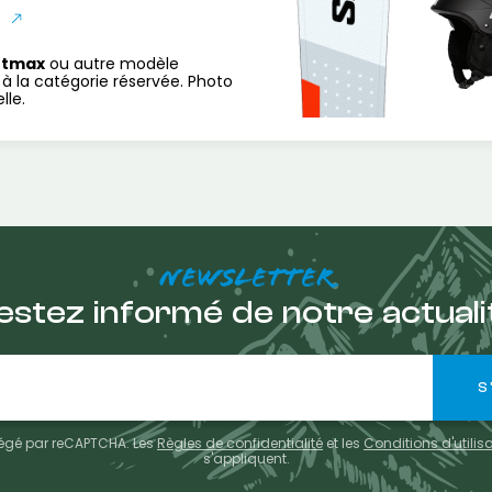
S
rtmax
ou autre modèle
à la catégorie réservée. Photo
lle.
NEWSLETTER
estez informé de notre actuali
otégé par reCAPTCHA. Les
Règles de confidentialité
et les
Conditions d'utilis
s'appliquent.