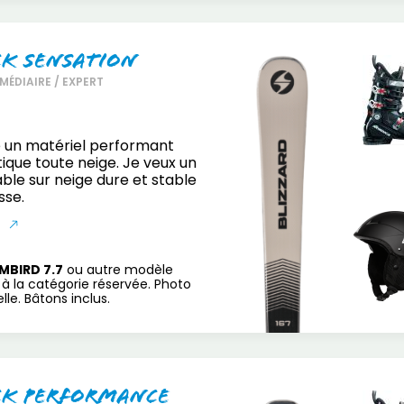
ck Sensation
MÉDIAIRE / EXPERT
 un matériel performant
ique toute neige. Je veux un
able sur neige dure et stable
sse.
S
MBIRD 7.7
ou autre modèle
à la catégorie réservée. Photo
le. Bâtons inclus.
ck Performance