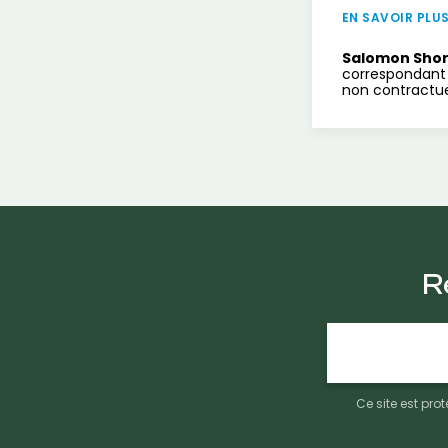
EN SAVOIR PLU
Salomon Sho
correspondant 
non contractue
R
Adresse
e-
mail
Ce site est pr