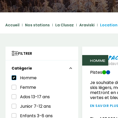
Accueil
Nos stations
La Clusaz
Araviski
Location 
FILTRER
Pa
HOMME
DÉBU
Catégorie
Pistes
Homme
Je souhaite d
Femme
skis légers, 
mettront en c
Ados 13-17 ans
vertes et ble
Junior 7-12 ans
EN SAVOIR PLU
Enfants 3-6 ans