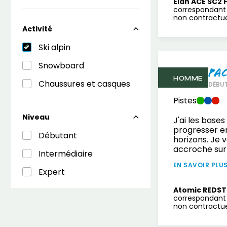
Elan ACE SC2 
correspondant 
non contractuel
Activité
Ski alpin
Snowboard
Pa
HOMME
Chaussures et casques
DÉBUT
Pistes
Niveau
J'ai les base
progresser e
Débutant
horizons. Je 
accroche sur 
Intermédiaire
EN SAVOIR PLU
Expert
Atomic REDST
correspondant 
non contractuel