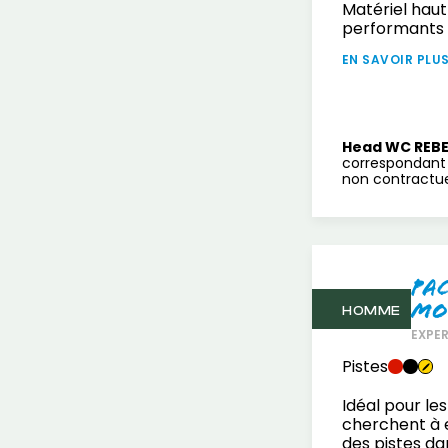
Matériel haut
performants
EN SAVOIR PLU
Head WC REBE
correspondant 
non contractuel
Pa
mo
HOMME
EXPE
Pistes
Idéal pour les
cherchent à 
des pistes da