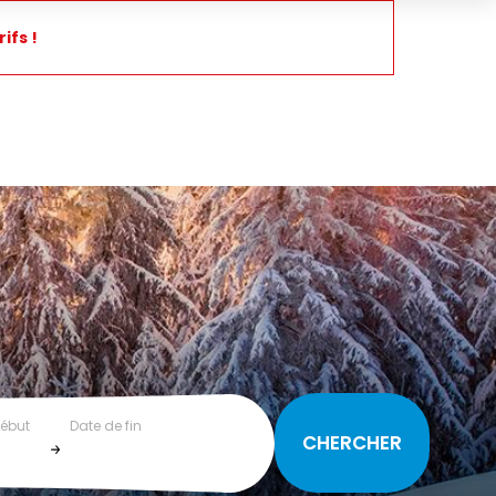
ifs !
début
Date de fin