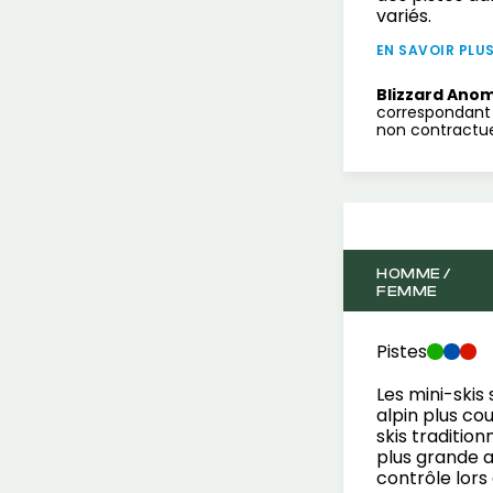
variés.
EN SAVOIR PLU
Blizzard Anom
correspondant 
non contractuel
HOMME /
FEMME
Pistes
Les mini-skis
alpin plus co
skis tradition
plus grande ag
contrôle lors