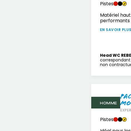
Pistes
Matériel haut
performants
EN SAVOIR PLU
Head WC REBE
correspondant 
non contractuel
Pa
mo
HOMME
EXPE
Pistes
Idéal pour les