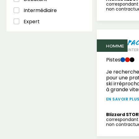
correspondant 
non contractuel
Intermédiaire
Expert
Pa
HOMME
INTER
Pistes
Je recherche
pour une prat
ski irréproch
à grande vite
EN SAVOIR PLU
Blizzard STOR
correspondant 
non contractuel