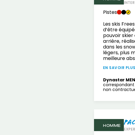
INTER
Pistes
Les skis Frees
d’être équipé
pouvoir skier
arrière, réali
dans les snowp
légers, plus 
meilleure abs
EN SAVOIR PLU
Dynastar MEN
correspondant 
non contractuel
Pa
HOMME
EXPE