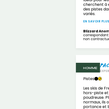
cherchent à 
des pistes da
variés.
EN SAVOIR PLU
Blizzard Anom
correspondant 
non contractuel
Pa
HOMME
EXPE
Pistes
Les skis de F
hors-piste et
poudreuse. Pl
normaux, ils 
portance et 