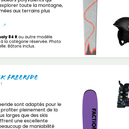
explorer toute la montagne,
mées aux terrains plus
S
aly 84 R
ou autre modèle
à la catégorie réservée. Photo
le. Bâtons inclus.
ck Freeride
RT
reeride sont adaptés pour le
 profiter pleinement de la
us larges que des skis
offrent une excellente
beaucoup de maniabilité