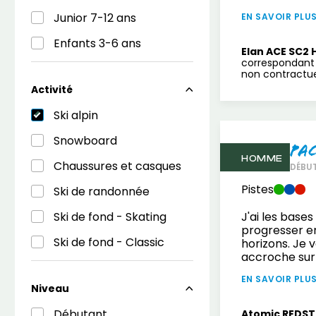
Junior 7-12 ans
EN SAVOIR PLU
Enfants 3-6 ans
Elan ACE SC2 
correspondant 
non contractuel
Activité
Ski alpin
Snowboard
Pa
HOMME
Chaussures et casques
DÉBUT
Pistes
Ski de randonnée
Ski de fond - Skating
J'ai les base
progresser e
Ski de fond - Classic
horizons. Je 
accroche sur 
EN SAVOIR PLU
Niveau
Débutant
Atomic REDST