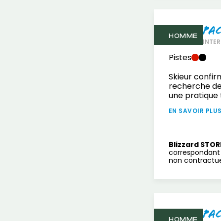
Pa
HOMME
INTER
Pistes
Skieur confir
recherche de
une pratique 
EN SAVOIR PLU
Blizzard STOR
correspondant 
non contractuel
Pa
HOMME