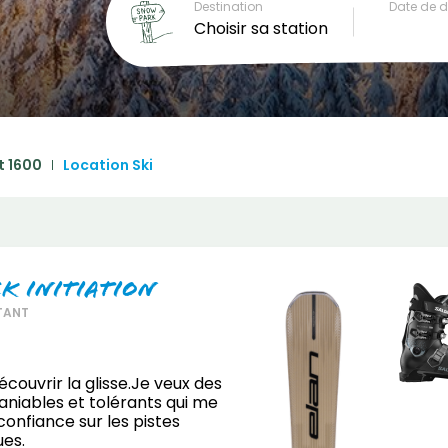
Destination
Date de 
Choisir sa station
t 1600
Location Ski
ck Initiation
TANT
écouvrir la glisse.Je veux des
maniables et tolérants qui me
onfiance sur les pistes
ues.