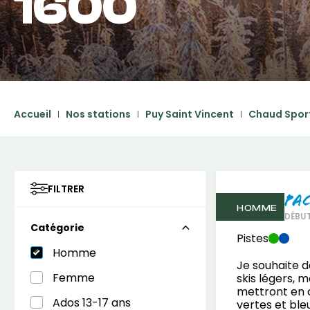
1600
Accueil
Nos stations
Puy Saint Vincent
Chaud Spor
FILTRER
Pa
HOMME
DÉBU
Catégorie
Pistes
Homme
Je souhaite d
Femme
skis légers, 
mettront en c
Ados 13-17 ans
vertes et ble