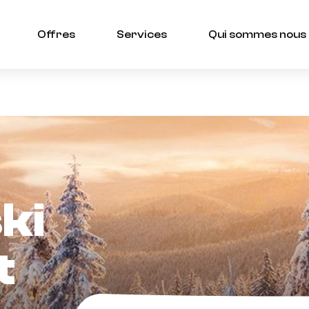
i de renseigner vos dates de séjour pour connaître nos tar
Offres
Services
Qui sommes nous
ki
t