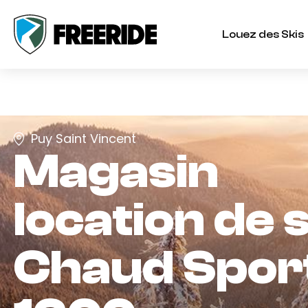
Merc
Louez des Skis
Puy Saint Vincent
Magasin
location de s
Chaud Spor