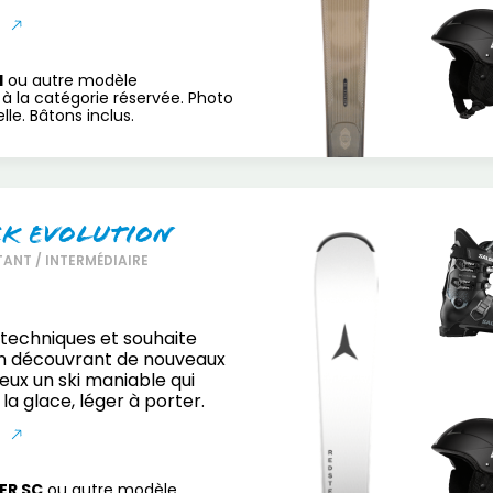
S
H
ou autre modèle
à la catégorie réservée. Photo
le. Bâtons inclus.
ck Evolution
ANT / INTERMÉDIAIRE
s techniques et souhaite
n découvrant de nouveaux
veux un ski maniable qui
la glace, léger à porter.
S
ER SC
ou autre modèle