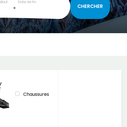
début
Date de fin
Chaussures