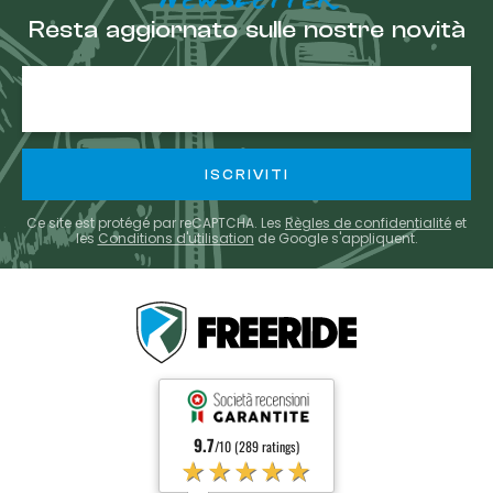
Resta aggiornato sulle nostre novità
E-
mail
Ce site est protégé par reCAPTCHA. Les
Règles de confidentialité
et
les
Conditions d'utilisation
de Google s'appliquent.
9.7
/10 (289 ratings)
★★★★★