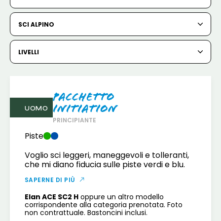
6
7
8
9
10
11
12
SCI ALPINO
13
14
15
16
17
18
19
20
21
22
23
24
25
26
LIVELLI
27
28
29
30
31
Pacchetto
1
2
Initiation
UOMO
3
PRINCIPIANTE
4
5
6
7
8
9
Piste
10
11
12
13
14
15
16
Voglio sci leggeri, maneggevoli e tolleranti,
che mi diano fiducia sulle piste verdi e blu.
17
18
19
20
21
22
23
SAPERNE DI PIÙ
24
25
26
27
28
29
30
Elan ACE SC2 H
oppure un altro modello
corrispondente alla categoria prenotata. Foto
31
non contrattuale. Bastoncini inclusi.