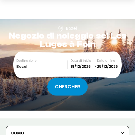
Bozel
Negozio di noleggio sci
Les
Luges à Foin
Destinazione
Data di inizio
Data di fine
Bozel
December
January
SUN
MON
TUE
WED
THU
FRI
SAT
1
2
3
4
5
UOMO