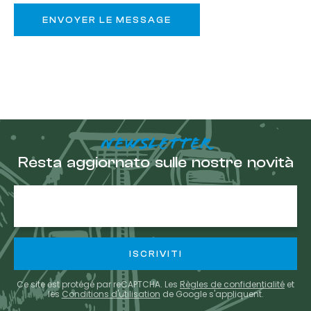
NEWSLETTER
Resta aggiornato sulle nostre novità
E-
mail
Ce site est protégé par reCAPTCHA. Les
Règles de confidentialité
et
les
Conditions d'utilisation
de Google s'appliquent.