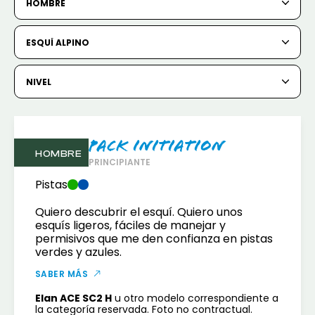
HOMBRE
6
7
8
9
10
11
12
ESQUÍ ALPINO
13
14
15
16
17
18
19
20
21
22
23
24
25
26
NIVEL
27
28
29
30
31
Pack Initiation
1
2
HOMBRE
PRINCIPIANTE
3
4
5
6
7
8
9
Pistas
Quiero descubrir el esquí. Quiero unos
10
11
12
13
14
15
16
esquís ligeros, fáciles de manejar y
permisivos que me den confianza en pistas
17
18
19
20
21
22
23
verdes y azules.
24
25
26
27
28
29
30
SABER MÁS
Elan ACE SC2 H
u otro modelo correspondiente a
31
la categoría reservada. Foto no contractual.