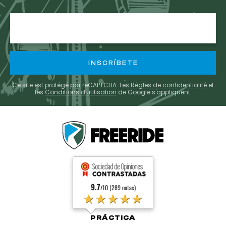
E-
mail
Ce site est protégé par reCAPTCHA. Les
Règles de confidentialité
et
les
Conditions d'utilisation
de Google s'appliquent.
9.7
/10 (289 notas)
★★★★★
PRÁCTICA