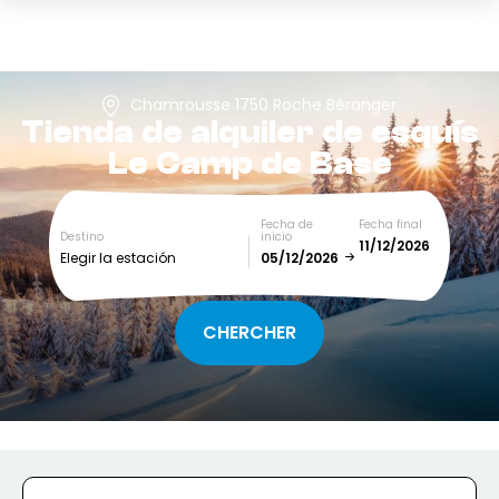
Chamrousse 1750 Roche Béranger
Tienda de alquiler de esquís
Le Camp de Base
Fecha de
Fecha final
Destino
inicio
Elegir la estación
December
January
SUN
MON
TUE
WED
THU
FRI
SAT
1
2
3
4
5