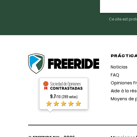
mail
Ce site est pr
PRÁCTIC
Noticias
FAQ
Opiniones F
Aide à la ré
9.7
/10 (289 notas)
Moyens de 
★★★★★