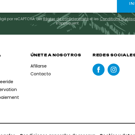
otégé par reCAPTCHA. Les
Règles de confidentialité
et les
Conditions d'utilis
s'appliquent.
A
ÚNETE A NOSOTROS
REDES SOCIALE
Afiliarse
Contacto
reeride
servation
paiement