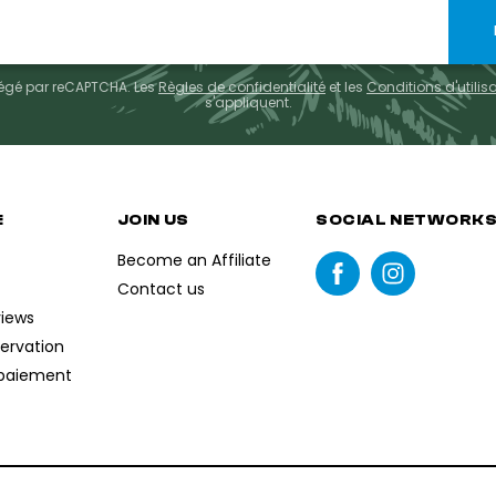
otégé par reCAPTCHA. Les
Règles de confidentialité
et les
Conditions d'utilis
s'appliquent.
E
JOIN US
SOCIAL NETWORK
Become an Affiliate
Contact us
views
servation
paiement