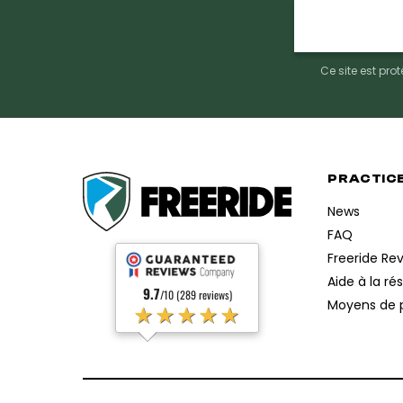
E-
mail
Ce site est pr
PRACTIC
News
FAQ
Freeride Re
Aide à la ré
9.7
/10 (289 reviews)
★★★★★
Moyens de 