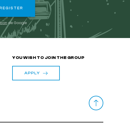
ation
de Google
S
YOU WISH TO JOIN THE GROUP
APPLY