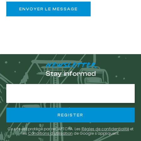
NEWSLETTER
Stay informed
E-
mail
Ce site est protégé par reCAPTCHA. Les
Règles de confidentialité
et
les
Conditions d'utilisation
de Google s'appliquent.