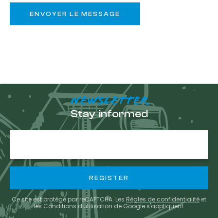
NEWSLETTER
Stay informed
E-
mail
Ce site est protégé par reCAPTCHA. Les
Règles de confidentialité
et
les
Conditions d'utilisation
de Google s'appliquent.